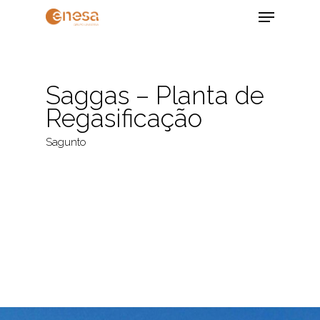
Skip
Menu
to
main
Close
content
Menu
Saggas – Planta de
Regasificação
Sagunto