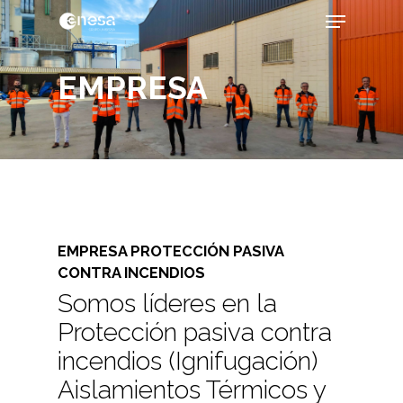
Skip
Menu
to
main
content
EMPRESA
EMPRESA PROTECCIÓN PASIVA
CONTRA INCENDIOS
Somos líderes en la
Protección pasiva contra
incendios (Ignifugación)
Aislamientos Térmicos y