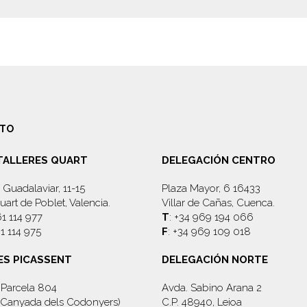
TO
 TALLERES QUART
DELEGACIÓN CENTRO
 Guadalaviar, 11-15
Plaza Mayor, 6 16433
art de Poblet, Valencia.
Villar de Cañas, Cuenca.
61 114 977
T
: +34 969 194 066
61 114 975
F
: +34 969 109 018
ES PICASSENT
DELEGACIÓN NORTE
, Parcela 804
Avda. Sabino Arana 2
d. Canyada dels Codonyers)
C.P. 48940, Leioa