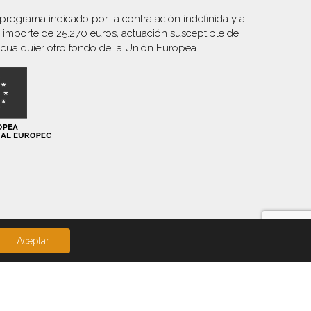
ograma indicado por la contratación indefinida y a
mporte de 25.270 euros, actuación susceptible de
cualquier otro fondo de la Unión Europea
Aceptar
twitter
facebook
linkedin
youtube
instagram