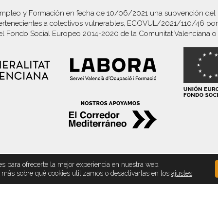
mpleo y Formación en fecha de 10/06/2021 una subvención del pr
tenecientes a colectivos vulnerables, ECOVUL/2021/110/46 por i
el Fondo Social Europeo 2014-2020 de la Comunitat Valenciana o 
es para ofrecerte la mejor experiencia en nuestra web.
más sobre qué cookies utilizamos o desactivarlas en los
ajustes
.
SA CONTINENTAL.