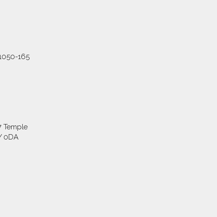
,1050-165
7 Temple
Y 0DA