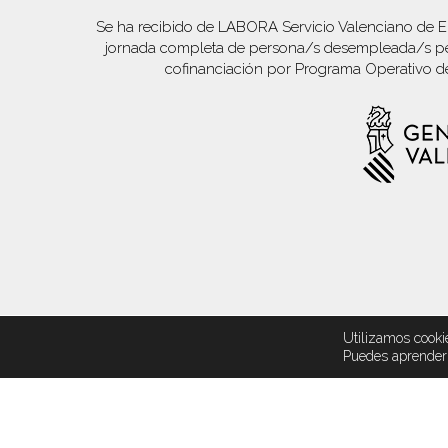
Se ha recibido de LABORA Servicio Valenciano de E
jornada completa de persona/s desempleada/s per
cofinanciación por Programa Operativo d
Utilizamos cooki
Puedes aprender 
© 2026 Empresa Ignifugación. Pintura industrial. ENE
Design by
Andreoli Estudio