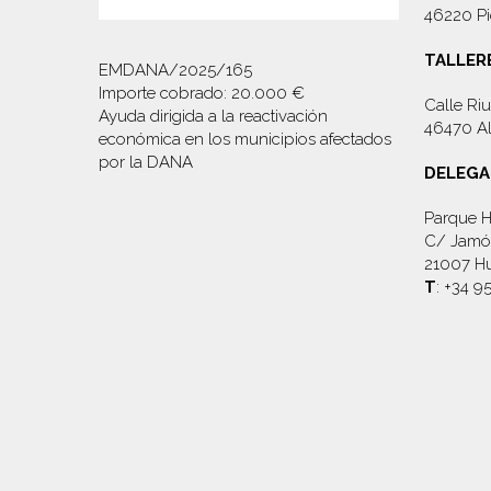
46220 Pi
TALLER
EMDANA/2025/165
Importe cobrado: 20.000 €
Calle Riu
Ayuda dirigida a la reactivación
46470 Al
económica en los municipios afectados
por la DANA
DELEGA
Parque H
C/ Jamón
21007 Hu
T
: +34 9