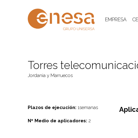
Skip
to
main
EMPRESA
CE
content
Torres telecomunicac
Jordania y Marruecos
Plazos de ejecución:
1semanas
Aplic
Nº Medio de aplicadores:
2