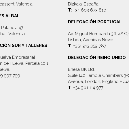
cassent, Valencia
Bizkaia, España
T
: +34 603 673 810
ES ALBAL
DELEGACIÓN PORTUGAL
 Palancia 47
bal, Valencia
Av. Miguel Bombarda 36, 4º C
Lisboa, Avenidas Novas.
CIÓN SUR Y TALLERES
T
: +351 913 359 787
uelva Empresarial
DELEGACIÓN REINO UNIDO
 de Huelva, Parcela 10.1
elva.
Enesa UK Ltd.
59 997 799
Suite 140 Temple Chambers 3-
Avenue, London, England EC4
T
: +34 961 114 977