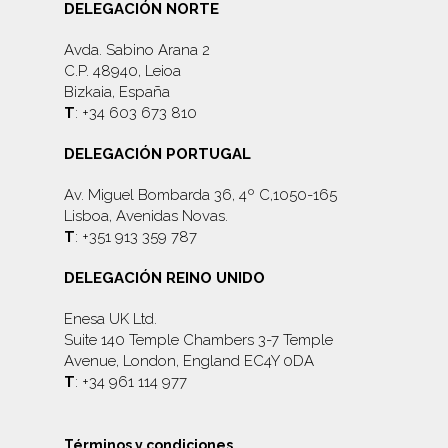
DELEGACIÓN NORTE
Avda. Sabino Arana 2
C.P. 48940, Leioa
Bizkaia, España
T
: +34 603 673 810
DELEGACIÓN PORTUGAL
Av. Miguel Bombarda 36, 4º C,1050-165
Lisboa, Avenidas Novas.
T
: +351 913 359 787
DELEGACIÓN REINO UNIDO
Enesa UK Ltd.
Suite 140 Temple Chambers 3-7 Temple
Avenue, London, England EC4Y 0DA
T
: +34 961 114 977
Términos y condiciones