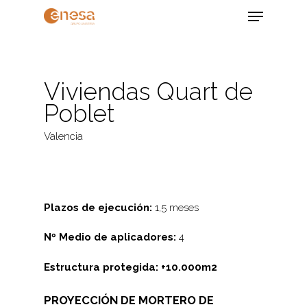
Skip
Menu
to
main
Close
content
Menu
Viviendas Quart de
Poblet
Valencia
Plazos de ejecución:
1,5 meses
Nº Medio de aplicadores:
4
Estructura protegida: +10.000m2
PROYECCIÓN DE MORTERO DE