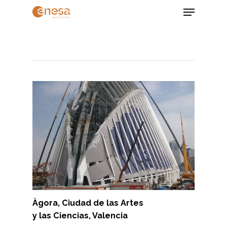
Skip
Menu
to
main
Close
content
Menu
Àgora, Ciudad de las Artes
y las Ciencias, Valencia