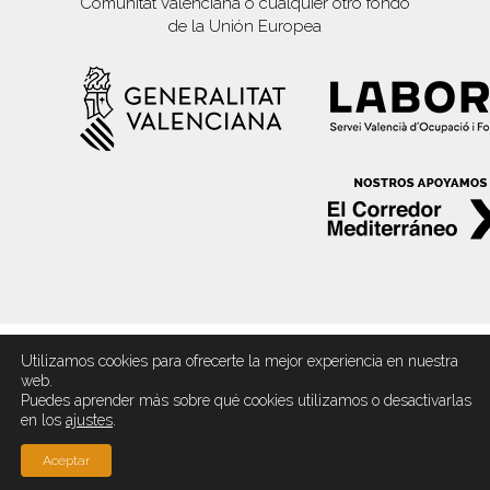
Comunitat Valenciana o cualquier otro fondo
de la Unión Europea
Utilizamos cookies para ofrecerte la mejor experiencia en nuestra
© 2026 Empresa Ignifugación. Pintura industrial.
web.
ENESA CONTINENTAL.
Puedes aprender más sobre qué cookies utilizamos o desactivarlas
Design by
Andreoli Estudio
en los
ajustes
.
twitter
facebook
linkedin
youtube
instagram
Aceptar