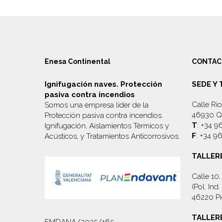
Enesa Continental
CONTAC
Ignifugación naves. Protección
SEDE Y
pasiva contra incendios
Calle Rio
Somos una empresa líder de la
46930 Qu
Protección pasiva contra incendios.
T
: +34 9
Ignifugación, Aislamientos Térmicos y
F
: +34 9
Acústicos, y
Tratamientos Anticorrosivos
.
TALLER
Calle 10
(Pol. In
46220 Pi
TALLER
EMDANA/2025/165