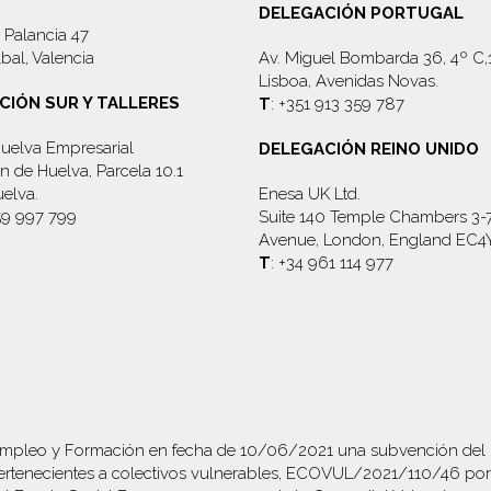
DELEGACIÓN PORTUGAL
 Palancia 47
bal, Valencia
Av. Miguel Bombarda 36, 4º C
Lisboa, Avenidas Novas.
CIÓN SUR Y TALLERES
T
: +351 913 359 787
uelva Empresarial
DELEGACIÓN REINO UNIDO
 de Huelva, Parcela 10.1
elva.
Enesa UK Ltd.
59 997 799
Suite 140 Temple Chambers 3-
Avenue, London, England EC4
T
: +34 961 114 977
mpleo y Formación en fecha de 10/06/2021 una subvención del pr
tenecientes a colectivos vulnerables, ECOVUL/2021/110/46 por i