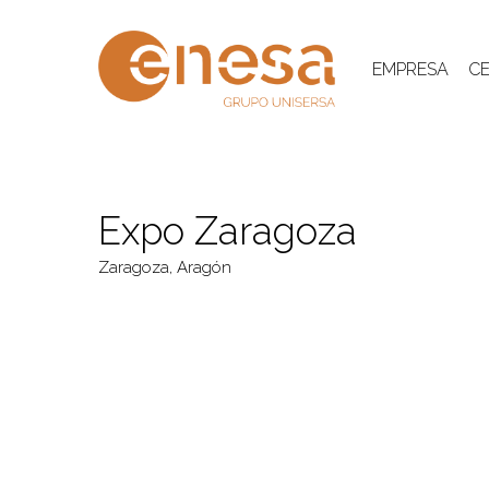
Skip
to
main
EMPRESA
CE
content
Expo Zaragoza
Zaragoza, Aragón