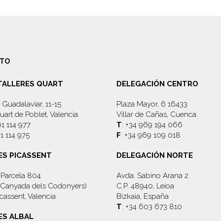
TO
 TALLERES QUART
DELEGACIÓN CENTRO
 Guadalaviar, 11-15
Plaza Mayor, 6 16433
art de Poblet, Valencia.
Villar de Cañas, Cuenca.
61 114 977
T
: +34 969 194 066
61 114 975
F
: +34 969 109 018
ES PICASSENT
DELEGACIÓN NORTE
, Parcela 804
Avda. Sabino Arana 2
d. Canyada dels Codonyers)
C.P. 48940, Leioa
cassent, Valencia
Bizkaia, España
T
: +34 603 673 810
ES ALBAL