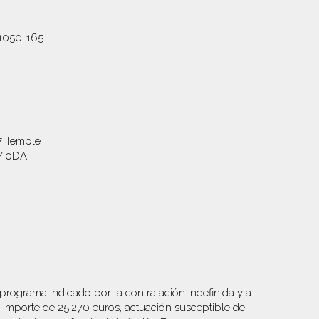
,1050-165
7 Temple
Y 0DA
ograma indicado por la contratación indefinida y a
mporte de 25.270 euros, actuación susceptible de