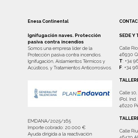
Enesa Continental
CONTAC
Ignifugación naves. Protección
SEDE Y
pasiva contra incendios
Calle Rio
Somos una empresa líder de la
46930 Qu
Protección pasiva contra incendios.
T
: +34 9
Ignifugación, Aislamientos Térmicos y
F
: +34 9
Acústicos, y
Tratamientos Anticorrosivos
.
TALLER
Calle 10
(Pol. In
46220 Pi
TALLER
EMDANA/2025/165
Importe cobrado: 20.000 €
Calle Riu
Ayuda dirigida a la reactivación
46470 Al