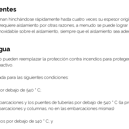
entes
nan hinchándose rápidamente hasta cuatro veces su espesor origina
requiere aislamiento por otras razones, a menudo se puede lograr
oxidable sobre el aislamiento, siempre que el aislamiento sea ade
agua
io pueden reemplazar la protección contra incendios para protege
activo.
da para las siguientes condiciones:
or debajo de 540 ° C;
arcaciones y los puentes de tuberías por debajo de 540 ° C (la p
embarcaciones y columnas, no en las embarcaciones mismas)
cos por debajo de 140 ° C; y