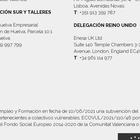
Lisboa, Avenidas Novas.
CIÓN SUR Y TALLERES
T
: +351 913 359 787
uelva Empresarial
DELEGACIÓN REINO UNIDO
 de Huelva, Parcela 10.1
elva.
Enesa UK Ltd.
59 997 799
Suite 140 Temple Chambers 3-
Avenue, London, England EC4
T
: +34 961 114 977
mpleo y Formación en fecha de 10/06/2021 una subvención del pr
tenecientes a colectivos vulnerables, ECOVUL/2021/110/46 por i
el Fondo Social Europeo 2014-2020 de la Comunitat Valenciana o 