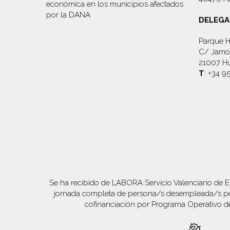
económica en los municipios afectados
por la DANA
DELEGA
Parque H
C/ Jamón
21007 Hu
T
: +34 9
Se ha recibido de LABORA Servicio Valenciano de E
jornada completa de persona/s desempleada/s per
cofinanciación por Programa Operativo d