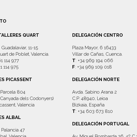
TO
 TALLERES QUART
DELEGACIÓN CENTRO
 Guadalaviar, 11-15
Plaza Mayor, 6 16433
art de Poblet, Valencia.
Villar de Cañas, Cuenca.
61 114 977
T
: +34 969 194 066
61 114 975
F
: +34 969 109 018
ES PICASSENT
DELEGACIÓN NORTE
, Parcela 804
Avda. Sabino Arana 2
d. Canyada dels Codonyers)
C.P. 48940, Leioa
cassent, Valencia
Bizkaia, España
T
: +34 603 673 810
ES ALBAL
DELEGACIÓN PORTUGAL
 Palancia 47
bal, Valencia
Av. Miguel Bombarda 36, 4º C