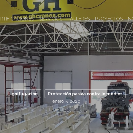
RTIFICACIONES
SERVICIOS
TALLERES
PROYECTOS
N
ignifugación
Protección pasiva contra incendios
enero 5, 2020