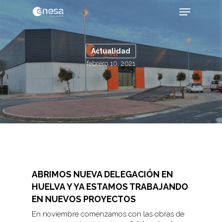
Skip
Menu
to
main
Close
content
Menu
Actualidad
febrero 10, 2021
ABRIMOS NUEVA DELEGACIÓN EN
HUELVA Y YA ESTAMOS TRABAJANDO
EN NUEVOS PROYECTOS
En noviembre comenzamos con las obras de