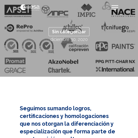
Skip
Menu
to
main
Close
content
Menu
Sin categorizar
diciembre 30, 2020
Seguimos sumando logros,
certificaciones y homologaciones
que nos otorgan la diferenciación y
especialización que forma parte de